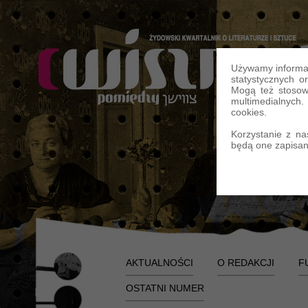
Używamy informac
statystycznych o
Mogą też stosow
multimedialnych
cookies.
Korzystanie z na
będą one zapisan
AKTUALNOŚCI
O REDAKCJI
F
OSTATNI NUMER