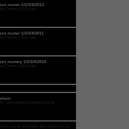
szn numer 1/2/3/4/2012
ry Cwiszn z 2012 roku.
szn numer 1/2/3/4/2011
ry Cwiszn z 2011 roku.
szn numery 1/2/3/4/2010
ry Cwiszn z 2010 roku.
wiszn
n, czyli projekt kulturowej dywersji
chce Ci się iść do Empiku albo salonu Ruchu,