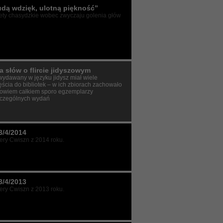
udą wdzięk, ulotną piękność”
ety chasydzkie wobec zwyczaju golenia głów
a słów o flircie jidyszowym
t wydawany w języku jidysz miał wiele
ęścia do bibliotek – w ich zbiorach zachowało
bowiem całkiem sporo egzemplarzy
czególnych wydań
3/4/2014
ry Cwiszn z 2014 roku.
3/4/2013
ry Cwiszn z 2013 roku.