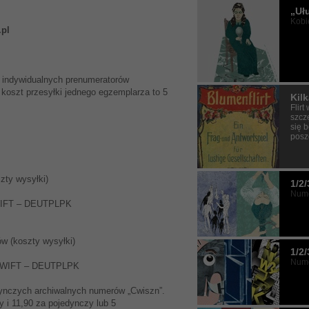
„Uł
Kobi
pl
 indywidualnych prenumeratorów
koszt przesyłki jednego egzemplarza to 5
Kilk
Flir
szcz
się 
posz
szty wysyłki)
1/2/
Nume
SWIFT – DEUTPLPK
ów (koszty wysyłki)
1/2/
Nume
– SWIFT – DEUTPLPK
dynczych archiwalnych numerów „Cwiszn”.
 i 11,90 za pojedynczy lub 5