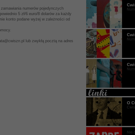
Cwi
ku zamawiania numerów pojedynczych
Nume
powiednio 5 zł/6 euro/8 dolarów za każdy
ie konto podane wyżej w zależności od
pomocy.
Cwi
Nume
rata@cwiszn.pl lub zwykłą pocztą na adres
Cwi
Nume
O C
Cwisz
Nie 