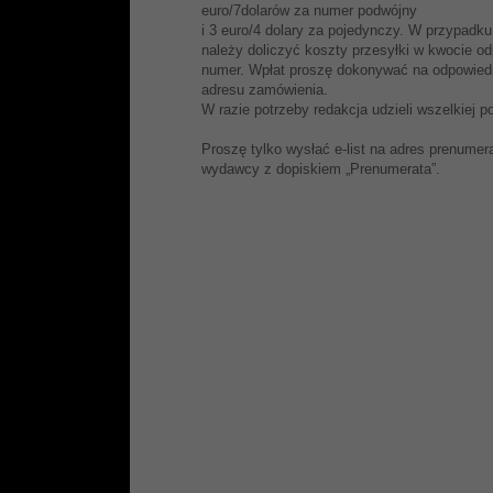
euro/7dolarów za numer podwójny
i 3 euro/4 dolary za pojedynczy. W przypad
należy doliczyć koszty przesyłki w kwocie od
numer. Wpłat proszę dokonywać na odpowiedn
adresu zamówienia.
W razie potrzeby redakcja udzieli wszelkiej 
Proszę tylko wysłać e-list na adres prenume
wydawcy z dopiskiem „Prenumerata”.