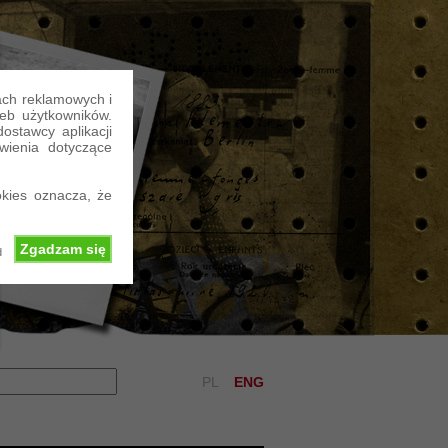
ach reklamowych i
eb użytkowników.
stawcy aplikacji
wienia dotyczące
kies oznacza, że
Zgadzam się
d
PL
ENG