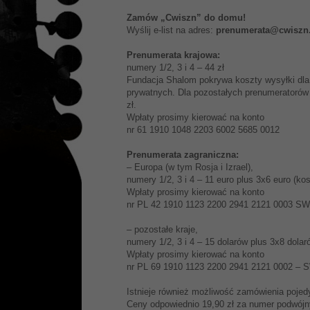
Zamów „Cwiszn” do domu!
Wyślij e-list na adres:
prenumerata@cwiszn.
Prenumerata krajowa:
numery 1/2, 3 i 4 – 44 zł
Fundacja Shalom pokrywa koszty wysyłki dla
prywatnych. Dla pozostałych prenumeratorów 
zł.
Wpłaty prosimy kierować na konto
nr 61 1910 1048 2203 6002 5685 0012
Prenumerata zagraniczna:
– Europa (w tym Rosja i Izrael),
numery 1/2, 3 i 4 – 11 euro plus 3x6 euro (ko
Wpłaty prosimy kierować na konto
nr PL 42 1910 1123 2200 2941 2121 0003 
– pozostałe kraje,
numery 1/2, 3 i 4 – 15 dolarów plus 3x8 dolar
Wpłaty prosimy kierować na konto
nr PL 69 1910 1123 2200 2941 2121 0002 
Istnieje również możliwość zamówienia poje
Ceny odpowiednio 19,90 zł za numer podwójny