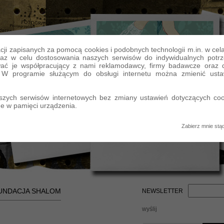
ji zapisanych za pomocą cookies i podobnych technologii m.in. w cel
raz w celu dostosowania naszych serwisów do indywidualnych potrz
ać je współpracujący z nami reklamodawcy, firmy badawcze oraz do
. W programie służącym do obsługi internetu można zmienić usta
szych serwisów internetowych bez zmiany ustawień dotyczących coo
e w pamięci urządzenia.
Zabierz mnie stą
UNDACJA SHALOM
NEWSLETTER
wyślij